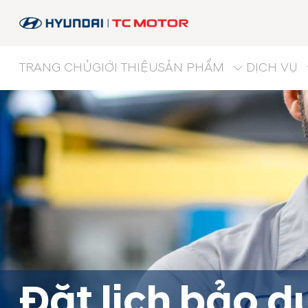
TRANG CHỦ
GIỚI THIỆU
SẢN PHẨM
DỊCH VỤ
Đặt lịch bảo 
Đặt lịch bảo dưỡng