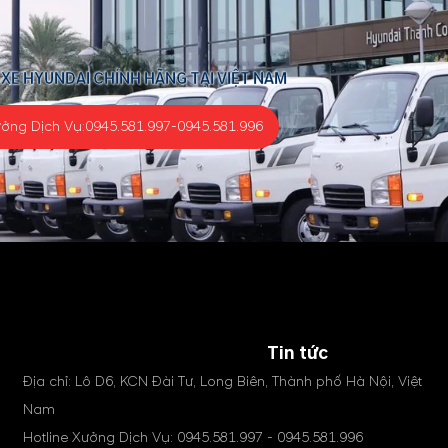
 XE HYUNDAI CHÍNH HÃNG TẠI VIỆT NAM
ưởng Dịch Vụ:
0945.581.997
-
0945.581.996
Tin tức
Địa chỉ: Lô D6, KCN Đài Tư, Long Biên, Thành phố Hà Nội, Việt
Nam
Hotline Xưởng Dịch Vụ:
0945.581.997
-
0945.581.996