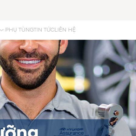
PHỤ TÙNG
TIN TỨC
LIÊN HỆ
dưỡng