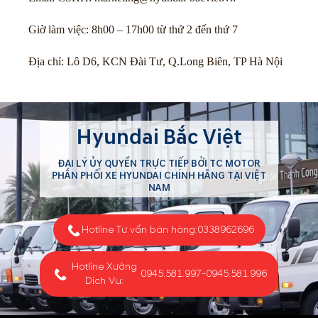
Giờ làm việc: 8h00 – 17h00 từ thứ 2 đến thứ 7
Địa chỉ: Lô D6, KCN Đài Tư, Q.Long Biên, TP Hà Nội
Hyundai Bắc Việt
ĐẠI LÝ ỦY QUYỀN TRỰC TIẾP BỞI TC MOTOR
PHÂN PHỐI XE HYUNDAI CHÍNH HÃNG TẠI VIỆT
NAM
Hotline Tư vấn bán hàng:
0338962696
Hotline Xưởng
0945.581.997
-
0945.581.996
Dịch Vụ: