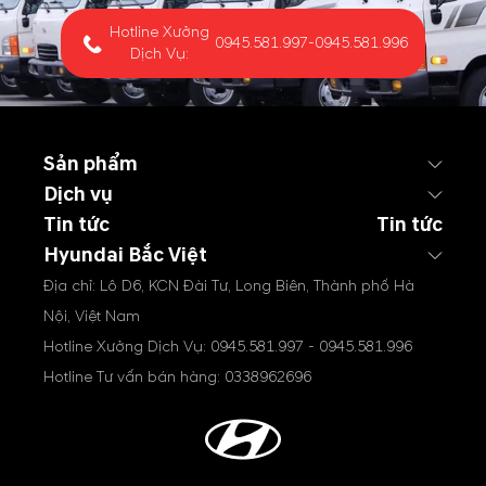
Hotline Xưởng
0945.581.997
-
0945.581.996
Dịch Vụ:
Sản phẩm
Dịch vụ
Tin tức
Tin tức
Hyundai Bắc Việt
Địa chỉ: Lô D6, KCN Đài Tư, Long Biên, Thành phố Hà
Nội, Việt Nam
Hotline Xưởng Dịch Vụ:
0945.581.997
-
0945.581.996
Hotline Tư vấn bán hàng:
0338962696