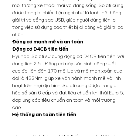
môi trường xe thoải mái và đáng sống. Solati cũng
được trang bị nhiều tiện nghi như tủ lạnh, hệ thống
giải trí và cổng sạc USB, giúp người dùng tiện lợi
trong việc sử dụng các thiết bị di động và giải trí cá
nhân.
Động cơ mạnh mẽ và an toàn
Động cơ D4CB tiên tiến
Hyundai Solati sử dụng động cơ D4CB tiên tiến, với
dung tích 2.5L. Động cơ này sản sinh công suất
cực đại lên đến 170 mã lực và mô men xoắn cực
đại là 422Nm, giúp xe vận hành mạnh mẽ và linh
hoạt trên mọi địa hình. Solati cũng được trang bị
hộp số sàn 6 cấp và đạt tiêu chuẩn khí thải Euro 5,
đáp ứng các tiêu chuẩn an toàn và môi trường
cao.
Hệ thống an toàn tiên tiến