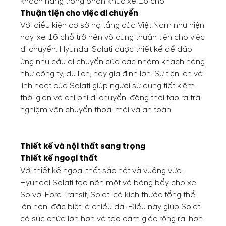
khách hàng trong phân khúc xe 16 chỗ.
Thuận tiện cho việc di chuyển
Với điều kiện cơ sở hạ tầng của Việt Nam như hiện
nay, xe 16 chỗ trở nên vô cùng thuận tiện cho việc
di chuyển. Hyundai Solati được thiết kế để đáp
ứng nhu cầu di chuyển của các nhóm khách hàng
như công ty, du lịch, hay gia đình lớn. Sự tiện ích và
linh hoạt của Solati giúp người sử dụng tiết kiệm
thời gian và chi phí di chuyển, đồng thời tạo ra trải
nghiệm vận chuyển thoải mái và an toàn.
Thiết kế và nội thất sang trọng
Thiết kế ngoại thất
Với thiết kế ngoại thất sắc nét và vuông vức,
Hyundai Solati tạo nên một vẻ bóng bẩy cho xe.
So với Ford Transit, Solati có kích thước tổng thể
lớn hơn, đặc biệt là chiều dài. Điều này giúp Solati
có sức chứa lớn hơn và tạo cảm giác rộng rãi hơn