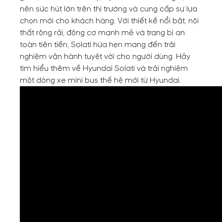
nên sức hút lớn trên thị trường và cung cấp sự lựa
chọn mới cho khách hàng. Với thiết kế nổi bật, nội
thất rộng rãi, động cơ mạnh mẽ và trang bị an
toàn tiên tiến, Solati hứa hẹn mang đến trải
nghiệm vận hành tuyệt vời cho người dùng. Hãy
tìm hiểu thêm về Hyundai Solati và trải nghiệm
một dòng xe mini bus thế hệ mới từ Hyundai.