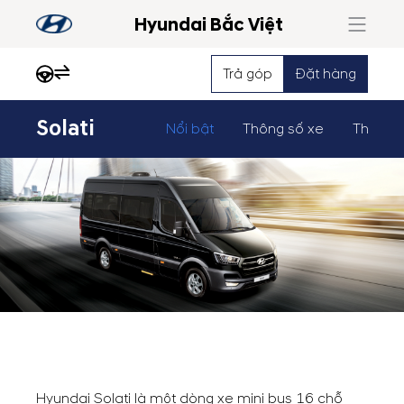
Hyundai Bắc Việt
Trả góp
Đặt hàng
Solati
Nổi bật
Thông số xe
Thông 
Hyundai Solati là một dòng xe mini bus 16 chỗ