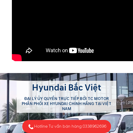
Hyundai Bắc Việt
ĐẠI LÝ ỦY QUYỀN TRỰC TIẾP BỞI TC MOTOR
PHÂN PHỐI XE HYUNDAI CHÍNH HÃNG TẠI VIỆT
NAM
Hotline Tư vấn bán hàng:
0338962696