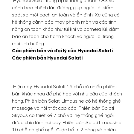
Hyundai Solati trang bị hệ thống phanh ABS và
cảnh báo chệch làn đường, giúp người lái kiểm
soát xe một cách an toàn và ổn định. Xe cũng có
hệ thống cảnh báo máy phanh mòn và các tính
năng an toàn khác như túi khí và camera lùi, đảm
bảo an toàn cho hành khách và người lái trong
mọi tình huống.
Các phiên bản và đại lý của Hyundai Solati
Các phiên bản Hyundai Solati
Hiện nay, Hyundai Solati 16 chỗ có nhiều phiên
bản khác nhau để phù hợp với nhu cầu của khách
hàng. Phiên bản Solati Limousine có hệ thống ghế
massage và nội thất cao cấp. Phiên bản Solati
Skybus có thiết kế 7 chỗ với hệ thống ghế ngồi
được chia làm hai dãy. Phiên bản Solati Limousine
10 chỗ có ghế ngồi được bố trí 2 hàng và phiên