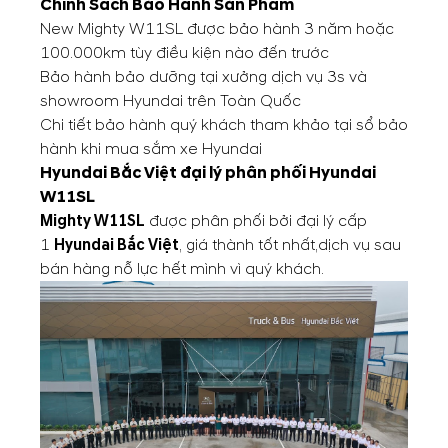
Chính Sách Bảo Hành Sản Phẩm
New Mighty W11SL được bảo hành 3 năm hoặc
100.000km tùy điều kiện nào đến trước
Bảo hành bảo dưỡng tại xưởng dịch vụ 3s và
showroom Hyundai trên Toàn Quốc
Chi tiết bảo hành quý khách tham khảo tại sổ bảo
hành khi mua sắm xe Hyundai
Hyundai Bắc Việt đại lý phân phối
Hyundai
W11SL
Mighty W11SL
được phân phối bởi đại lý cấp
1
Hyundai Bắc Việt
, giá thành tốt nhất,dịch vụ sau
bán hàng nỗ lực hết mình vì quý khách.