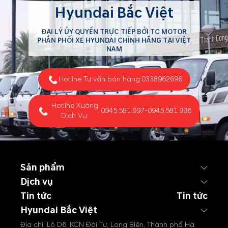
Hyundai Bắc Việt
ĐẠI LÝ ỦY QUYỀN TRỰC TIẾP BỞI TC MOTOR
PHÂN PHỐI XE HYUNDAI CHÍNH HÃNG TẠI VIỆT
NAM
Hotline Tư vấn bán hàng:
0338962696
Hotline Xưởng
0945.581.997
-
0945.581.996
Dịch Vụ:
Sản phẩm
Dịch vụ
Tin tức
Tin tức
Hyundai Bắc Việt
Địa chỉ: Lô D6, KCN Đài Tư, Long Biên, Thành phố Hà