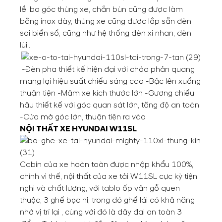
lề, bo góc thùng xe, chắn bùn cũng được làm
bằng inox dày, thùng xe cũng được lắp sẵn đèn
soi biển số, cũng như hệ thống đèn xi nhan, đèn
lùi..
-Đèn pha thiết kế hiện đại với chóa phản quang
mang lại hiệu suất chiếu sáng cao -Bậc lên xuống
thuận tiện -Mâm xe kích thước lớn -Gương chiếu
hậu thiết kế với góc quan sát lớn, tăng độ an toàn
-Cửa mở góc lớn, thuận tiện ra vào
NỘI THẤT XE HYUNDAI W11SL
Cabin của xe hoàn toàn được nhập khẩu 100%,
chính vì thế, nội thất của xe tải W11SL cực kỳ tiện
nghi và chất lượng, với tablo ốp vân gỗ quen
thuộc, 3 ghế bọc nỉ, trong đó ghế lái có khả năng
nhớ vị trí lại , cùng với đó là dây đai an toàn 3