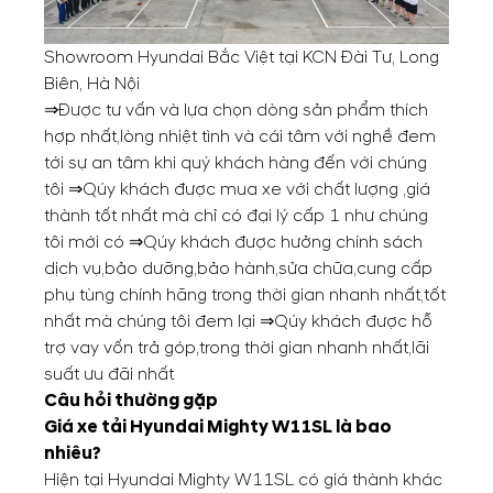
Showroom Hyundai Bắc Việt tại KCN Đài Tư, Long
Biên, Hà Nội
⇒Được tư vấn và lựa chọn dòng sản phẩm thích
hợp nhất,lòng nhiệt tình và cái tâm với nghề đem
tới sự an tâm khi quý khách hàng đến với chúng
tôi ⇒Qúy khách được mua xe với chất lượng ,giá
thành tốt nhất mà chỉ có đại lý cấp 1 như chúng
tôi mới có ⇒Qúy khách được hưởng chính sách
dịch vụ,bảo dưỡng,bảo hành,sửa chữa,cung cấp
phụ tùng chính hãng trong thời gian nhanh nhất,tốt
nhất mà chúng tôi đem lại ⇒Qúy khách được hỗ
trợ vay vốn trả góp,trong thời gian nhanh nhất,lãi
suất ưu đãi nhất
Câu hỏi thường gặp
Giá xe tải Hyundai Mighty W11SL là bao
nhiêu?
Hiện tại Hyundai Mighty W11SL có giá thành khác