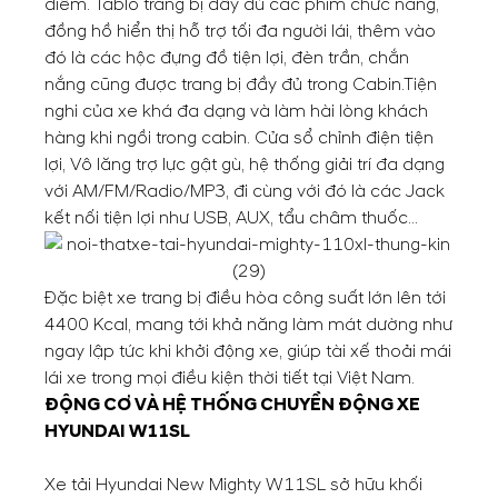
điểm. Tablo trang bị đầy đủ các phím chức năng,
đồng hồ hiển thị hỗ trợ tối đa người lái, thêm vào
đó là các hộc đựng đồ tiện lợi, đèn trần, chắn
nắng cũng được trang bị đầy đủ trong Cabin.
Tiện
nghi của xe khá đa dạng và làm hài lòng khách
hàng khi ngồi trong cabin. Cửa sổ chỉnh điện tiện
lợi, Vô lăng trợ lực gật gù, hệ thống giải trí đa dạng
với AM/FM/Radio/MP3, đi cùng với đó là các Jack
kết nối tiện lợi như USB, AUX, tẩu châm thuốc…
Đặc biệt xe trang bị điều hòa công suất lớn lên tới
4400 Kcal, mang tới khả năng làm mát dường như
ngay lập tức khi khởi động xe, giúp tài xế thoải mái
lái xe trong mọi điều kiện thời tiết tại Việt Nam.
ĐỘNG CƠ VÀ HỆ THỐNG CHUYỀN ĐỘNG XE
HYUNDAI W11SL
Xe tải Hyundai New Mighty W11SL sở hữu khối