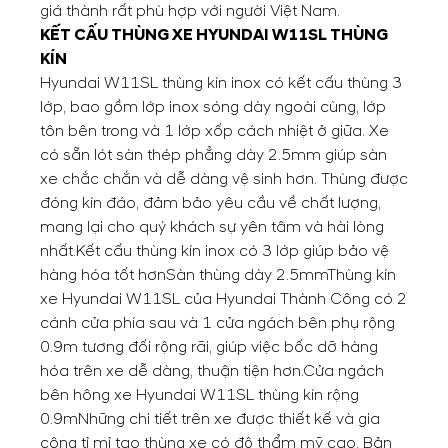
giá thành rất phù hợp với người Việt Nam.
KẾT CẤU THÙNG XE HYUNDAI W11SL THÙNG
KÍN
Hyundai W11SL thùng kín inox có kết cấu thùng 3
lớp, bao gồm lớp inox sóng dày ngoài cùng, lớp
tôn bên trong và 1 lớp xốp cách nhiệt ở giữa. Xe
có sẵn lót sàn thép phẳng dày 2.5mm giúp sàn
xe chắc chắn và dễ dàng vệ sinh hơn. Thùng được
đóng kín đáo, đảm bảo yêu cầu về chất lượng,
mang lại cho quý khách sự yên tâm và hài lòng
nhất.
Kết cấu thùng kín inox có 3 lớp giúp bảo vệ
hàng hóa tốt hơn
Sàn thùng dày 2.5mm
Thùng kín
xe Hyundai W11SL của Hyundai Thành Công có 2
cánh cửa phía sau và 1 cửa ngách bên phụ rộng
0.9m tương đối rộng rãi, giúp việc bốc dỡ hàng
hóa trên xe dễ dàng, thuận tiện hơn.
Cửa ngách
bên hông xe Hyundai W11SL thùng kín rộng
0.9m
Những chi tiết trên xe được thiết kế và gia
công tỉ mỉ tạo thùng xe có độ thẩm mỹ cao. Bản