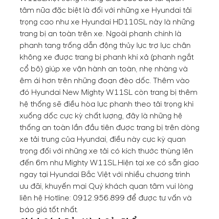
tâm nữa đặc biệt là đối với những xe Hyundai tải
trọng cao như xe Hyundai HD110SL này là những
trang bị an toàn trên xe. Ngoài phanh chính là
phanh tang trống dẫn động thủy lực trợ lực chân
không xe được trang bị phanh khí xả (phanh ngắt
cổ bô) giúp xe vận hành an toàn, nhẹ nhàng và
êm ái hơn trên những đoạn đèo dốc.
Thêm vào
đó Hyundai New Mighty W11SL còn trang bị thêm
hệ thống sẽ điều hòa lực phanh theo tải trọng khi
xuống dốc cực kỳ chất lượng, đây là những hệ
thống an toàn lần đầu tiên được trang bị trên dòng
xe tải trung của Hyundai, điều này cực kỳ quan
trọng đối với những xe tải có kích thước thùng lên
đến 6m như Mighty W11SL.
Hiện tại xe có sẵn giao
ngay tại Hyundai Bắc Việt với nhiều chương trình
ưu đãi, khuyến mại Quý khách quan tâm vui lòng
liên hệ Hotline:
0912.956.899
để được tư vấn và
báo giá tốt nhất.