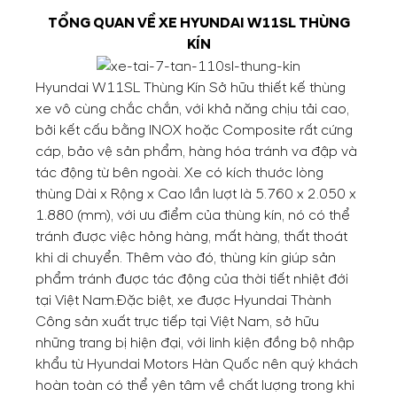
TỔNG QUAN VỀ XE HYUNDAI W11SL THÙNG
KÍN
Hyundai W11SL
Thùng Kín Sở hữu thiết kế thùng
xe vô cùng chắc chắn, với khả năng chịu tải cao,
bởi kết cấu bằng INOX hoặc Composite rất cứng
cáp, bảo vệ sản phẩm, hàng hóa tránh va đập và
tác động từ bên ngoài. Xe có kích thước lòng
thùng Dài x Rộng x Cao lần lượt là 5.760 x 2.050 x
1.880 (mm), với ưu điểm của thùng kín, nó có thể
tránh được việc hỏng hàng, mất hàng, thất thoát
khi di chuyển. Thêm vào đó, thùng kín giúp sản
phẩm tránh được tác động của thời tiết nhiệt đới
tại Việt Nam.
Đặc biệt, xe được Hyundai Thành
Công sản xuất trực tiếp tại Việt Nam, sở hữu
những trang bị hiện đại, với linh kiện đồng bộ nhập
khẩu từ Hyundai Motors Hàn Quốc nên quý khách
hoàn toàn có thể yên tâm về chất lượng trong khi