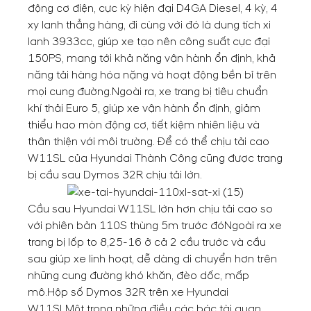
động cơ điện, cực kỳ hiện đại D4GA Diesel, 4 kỳ, 4
xy lanh thẳng hàng, đi cùng với đó là dung tích xi
lanh 3933cc, giúp xe tạo nên công suất cực đại
150PS, mang tới khả năng vận hành ổn định, khả
năng tải hàng hóa nặng và hoạt động bền bỉ trên
mọi cung đường.
Ngoài ra, xe trang bị tiêu chuẩn
khí thải Euro 5, giúp xe vận hành ổn định, giảm
thiểu hao mòn động cơ, tiết kiệm nhiên liệu và
thân thiện với môi trường. Để có thể chịu tải cao
W11SL của Hyundai Thành Công cũng được trang
bị cầu sau Dymos 32R chịu tải lớn.
Cầu sau Hyundai W11SL lớn hơn chịu tải cao so
với phiên bản 110S thùng 5m trước đó
Ngoài ra xe
trang bị lốp to 8,25-16 ở cả 2 cầu trước và cầu
sau giúp xe linh hoạt, dễ dàng di chuyển hơn trên
những cung đường khó khăn, đèo dốc, mấp
mô.
Hộp số Dymos 32R trên xe Hyundai
W11SL
Một trong những điều các bác tài quan