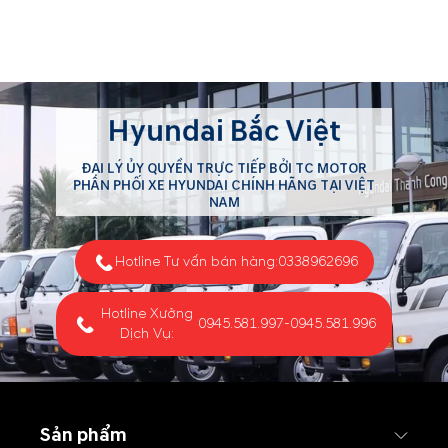
Hyundai Bắc Việt
ĐẠI LÝ ỦY QUYỀN TRỰC TIẾP BỞI TC MOTOR
PHÂN PHỐI XE HYUNDAI CHÍNH HÃNG TẠI VIỆT
NAM
Hotline Tư vấn bán hàng:
0338962696
Hotline Xưởng
0945.581.997
-
0945.581.996
Dịch Vụ:
Sản phẩm