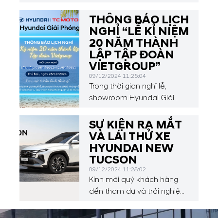
386 Nguyễn Văn Linh, Phúc
Lợi, Long Biên, Hà Nội), sự
THÔNG BÁO LỊCH
kiện ra mắt Hyundai Mighty
NGHỈ “LỄ KỈ NIỆM
N500 Series đã diễn ra sôi
20 NĂM THÀNH
động và thành công ngoài
LẬP TẬP ĐOÀN
mong đợi!
VIETGROUP”
09/12/2024 11:25:04
Trong thời gian nghỉ lễ,
showroom Hyundai Giải
Phóng vẫn mở cửa phục vụ
Quý khách hàng tham quan
SỰ KIỆN RA MẮT
và lái thử xe.
VÀ LÁI THỬ XE
HYUNDAI NEW
TUCSON
09/12/2024 11:28:02
Kính mời quý khách hàng
đến tham dự và trải nghiệm
trực tiếp HYUNDAI NEW
TUCSON