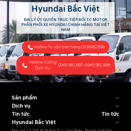
Hyundai Bắc Việt
ĐẠI LÝ ỦY QUYỀN TRỰC TIẾP BỞI TC MOTOR
PHÂN PHỐI XE HYUNDAI CHÍNH HÃNG TẠI VIỆT
NAM
Hotline Tư vấn bán hàng:
0338962696
Hotline Xưởng
0945.581.997
-
0945.581.996
Dịch Vụ:
Sản phẩm
Dịch vụ
Tin tức
Tin tức
Hyundai Bắc Việt
Địa chỉ: Lô D6, KCN Đài Tư, Long Biên, Thành phố Hà