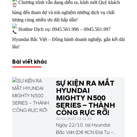
Chương trình vẫn đang diễn ra, kính mời Quý khách
hàng đến tham dự và trải nghiệm những dịch vụ chất
lượng cùng nhiều ưu đãi hấp dẫn!
Hotline Dịch vụ:
0945.561.996
–
0945.561.997
Hyundai Bắc Việt – Đồng hành doanh nghiệp, gắn kết dài
lâu!
Bài viết khác
SỰ KIỆN RA MẮT
HYUNDAI
MIGHTY N500
SERIES – THÀNH
CÔNG RỰC RỠ!
22/10/2025 19:11:43
Ngày 22/10, tại Hyundai
Bắc Việt (D6 KCN Đài Tư –