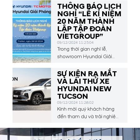
Lợi, Long Biên, Hà Nội), sự
THÔNG BÁO LỊCH
kiện ra mắt Hyundai Mighty
NGHỈ “LỄ KỈ NIỆM
N500 Series đã diễn ra sôi
20 NĂM THÀNH
động và thành công ngoài
LẬP TẬP ĐOÀN
mong đợi!
VIETGROUP”
09/12/2024 11:25:04
Trong thời gian nghỉ lễ,
showroom Hyundai Giải
Phóng vẫn mở cửa phục vụ
Quý khách hàng tham quan
SỰ KIỆN RA MẮT
và lái thử xe.
VÀ LÁI THỬ XE
HYUNDAI NEW
TUCSON
09/12/2024 11:28:02
Kính mời quý khách hàng
đến tham dự và trải nghiệm
trực tiếp HYUNDAI NEW
TUCSON