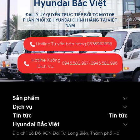
Hyundai Bắc Việt
ĐẠI LÝ ỦY QUYỀN TRỰC TIẾP BỞI TC MOTOR
PHÂN PHỐI XE HYUNDAI CHÍNH HÃNG TẠI VIỆT
NAM
Hotline Tư vấn bán hàng:
0338962696
Hotline Xưởng
0945.581.997
-
0945.581.996
Dịch Vụ:
Sản phẩm
Dịch vụ
Tin tức
Tin tức
Hyundai Bắc Việt
Địa chỉ: Lô D6, KCN Đài Tư, Long Biên, Thành phố Hà