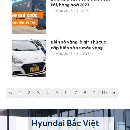
tải, hàng hoá 2023
12/04/2025 13:27:19
Biển số vàng là gì? Thủ tục
cấp biển số xe màu vàng
12/04/2025 13:26:37
1
2
3
4
5
6
7
8
9
10
Hyundai Bắc Việt