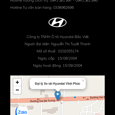
Hotline Xưởng Dịch Vụ:
0945.581.997
-
0945.581.996
Hotline Tư vấn bán hàng:
0338962696
Công ty TNHH Ô tô Hyundai Bắc Việt
Người đại diện: Nguyễn Thị Tuyết Thanh
Mã số thuế : 0102055174
Ngày cấp : 15/09/2004
Ngày hoạt động: 15/09/2004
×
+
Đại lý Xe tải Hyundai Vĩnh Phúc
−