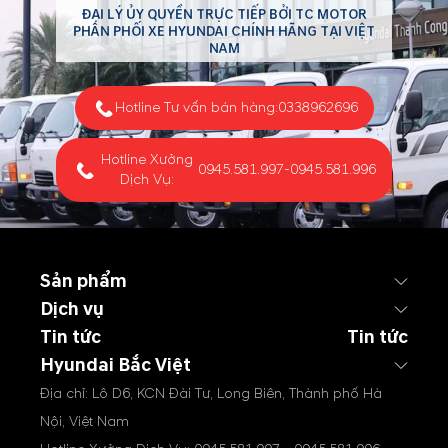
ĐẠI LÝ ỦY QUYỀN TRỰC TIẾP BỞI TC MOTOR
PHÂN PHỐI XE HYUNDAI CHÍNH HÃNG TẠI VIỆT
NAM
Hotline Tư vấn bán hàng:
0338962696
Hotline Xưởng
0945.581.997
-
0945.581.996
Dịch Vụ:
Sản phẩm
Dịch vụ
Tin tức
Tin tức
Hyundai Bắc Việt
Địa chỉ: Lô D6, KCN Đài Tư, Long Biên, Thành phố Hà
Nội, Việt Nam